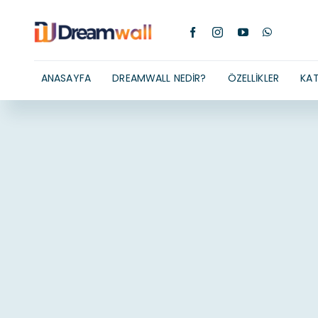
Skip
to
content
ANASAYFA
DREAMWALL NEDIR?
ÖZELLIKLER
KAT