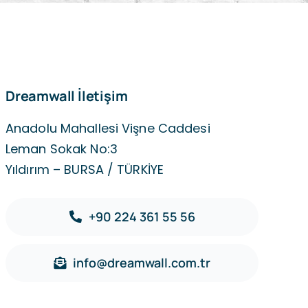
Dreamwall İletişim
Anadolu Mahallesi Vişne Caddesi
Leman Sokak No:3
Yıldırım – BURSA / TÜRKİYE
+90 224 361 55 56
info@dreamwall.com.tr