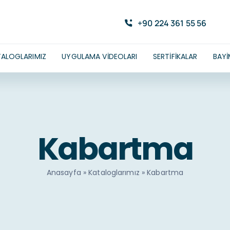
+90 224 361 55 56
ALOGLARIMIZ
UYGULAMA VIDEOLARI
SERTIFIKALAR
BAYI
Kabartma
Anasayfa
»
Kataloglarımız
»
Kabartma