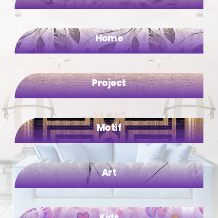
Become a Re-Seller
Home
Gallery
Project
Contact Us
Motif
English
(
English
)
Türkçe
(
Turkish
)
Art
العربية
(
Arabic
)
Kids