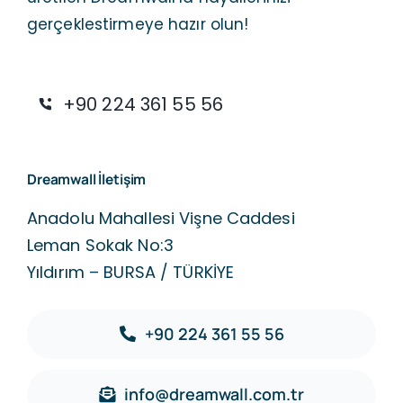
gerçeklestirmeye hazır olun!
+90 224 361 55 56
Dreamwall İletişim
Anadolu Mahallesi Vişne Caddesi
Leman Sokak No:3
Yıldırım – BURSA / TÜRKİYE
+90 224 361 55 56
info@dreamwall.com.tr