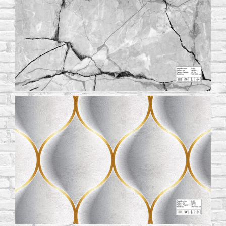
Become a Re-Seller
Gallery
Contact Us
English
(
English
)
Türkçe
(
Turkish
)
العربية
(
Arabic
)