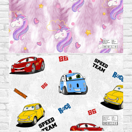
Become a Re-Seller
Gallery
Contact Us
English
(
English
)
Türkçe
(
Turkish
)
العربية
(
Arabic
)